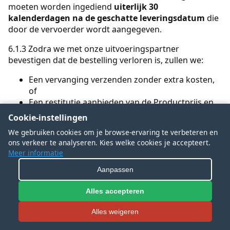
moeten worden ingediend
uiterlijk 30
kalenderdagen na de geschatte leveringsdatum
die
door de vervoerder wordt aangegeven.
6.1.3 Zodra we met onze uitvoeringspartner
bevestigen dat de bestelling verloren is, zullen we:
Een vervanging verzenden zonder extra kosten,
of
Een restitutie aanbieden van de Productprijs en
toepasselijke verzending.
Cookie-instellingen
We gebruiken cookies om je browse-ervaring te verbeteren en
6.2 Gemarkeerd als afgeleverd maar niet ontvangen
ons verkeer te analyseren. Kies welke cookies je accepteert.
Meer informatie
6.2.1 Als tracking “Afgeleverd” toont maar u het pakket
niet heeft ontvangen, doe dan eerst het volgende:
Aanpassen
Controleer bij buren of receptie/conciërge, en
Alles accepteren
Controleer bij uw plaatselijke postkantoor of
afleverpunt.
Alles weigeren