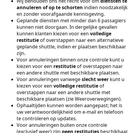
Wij behouden ons het recht voor om
diensten te
annuleren of op te schorten
indien noodzakelijk
en zonder voorafgaande kennisgeving.
Geplande diensten met minder dan 6 passagiers
kunnen niet doorgaan. In dergelijke gevallen
kunnen klanten kiezen voor een
volledige
restitutie
of overstappen naar een alternatieve
geplande shuttle, indien er plaatsen beschikbaar
zijn.
Voor annuleringen binnen onze controle kunt u
kiezen voor een
restitutie
of overstappen naar
een andere shuttle met beschikbare plaatsen.
Voor annuleringen vanwege
slecht weer
kunt u
kiezen voor een
volledige restitutie
of
overstappen naar een andere shuttle met
beschikbare plaatsen (zie Weeroverwegingen).
Ophaaltijden kunnen worden aangepast; het is
uw verantwoordelijkheid om e-mail en telefoon
te controleren op updates.
Voor annuleringen buiten onze controle
(exclusief weer) zijn
geen restituties
beschikbaar.