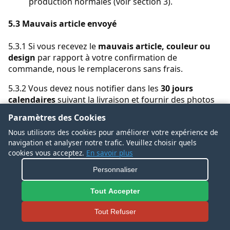
production normales (voir section 3).
5.3 Mauvais article envoyé
5.3.1 Si vous recevez le
mauvais article, couleur ou
design
par rapport à votre confirmation de
commande, nous le remplacerons sans frais.
5.3.2 Vous devez nous notifier dans les
30 jours
calendaires
suivant la livraison et fournir des photos
montrant l’article incorrect et le bon de livraison.
Paramètres des Cookies
5.4 Regret de l’acheteur, mauvaise taille ou couleur
Nous utilisons des cookies pour améliorer votre expérience de
navigation et analyser notre trafic. Veuillez choisir quels
cookies vous acceptez.
En savoir plus
5.4.1 Nous
n’offrons pas
de remboursements ou
d’échanges gratuits si:
Personnaliser
Vous avez commandé la mauvaise taille, couleur
Tout Accepter
ou design; ou
Vous ne voulez tout simplement plus le Produit.
Tout Refuser
5.4.2 Dans des cas exceptionnels, et entièrement à