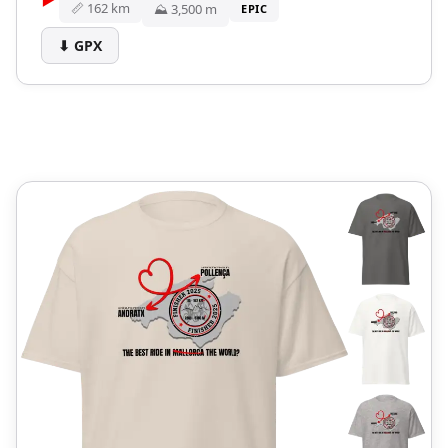
📏 162 km
⛰️ 3,500 m
EPIC
Calobra). Solo para escaladores fuertes.
⬇ GPX
Completa el clásico coast-to-coast
incluyendo lo que para algunos son los
mejores 20 km de carretera para ciclistas
en Europa: la ida y vuelta al faro de Cap de
Formentor. ¡Día épico!