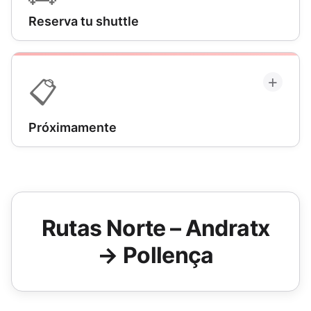
conquistaste esta ruta épica.
Reserva tu shuttle
Comprar ahora →
¿Necesitas transporte para empezar tu aventura?
Explora todos los pueblos de salida y reserva tu
+
📋
shuttle a Port d'Andratx o Port de Pollença. ¡Te
tenemos cubierto!
Próximamente
Ver shuttles →
Más información próximamente...
Vuelve más tarde para recursos adicionales y
consejos para tu aventura Port d'Andratx-Port de
Pollença.
Rutas Norte – Andratx
→ Pollença