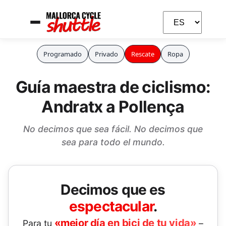
Programado
Privado
Rescate
Ropa
Guía maestra de ciclismo:
Andratx a Pollença
No decimos que sea fácil. No decimos que
sea para todo el mundo.
Decimos que es
Carla
espectacular
.
Asistente de IA
«mejor día en bici de tu vida»
Para tu
–