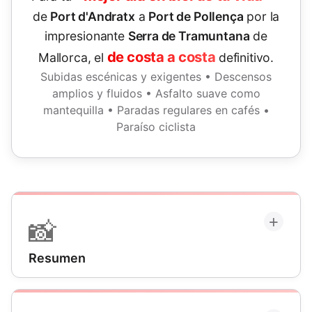
de
Port d'Andratx
a
Port de Pollença
por la
impresionante
Serra de Tramuntana
de
de costa a costa
Mallorca, el
definitivo.
Subidas escénicas y exigentes • Descensos
amplios y fluidos • Asfalto suave como
mantequilla • Paradas regulares en cafés •
Paraíso ciclista
+
📸
Resumen
Por qué esta ruta:
De costa a costa a través de la
sierra de Tramuntana por asfalto impecable – el