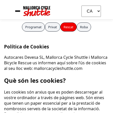
Programat
Privat
Rescat
Roba
Política de Cookies
Autocares Devesa SL, Mallorca Cycle Shuttle i Mallorca
Bicycle Rescue us informen aquí sobre l’ús de cookies
al seu lloc web: mallorcacycleshuttle.com
Carla
Què són les cookies?
Assistent IA
Les cookies són arxius que es poden descarregar al
vostre ordinador a través de pàgines web. Són eines
que tenen un paper essencial per a la prestació de
nombrosos serveis de la societat de la informació.