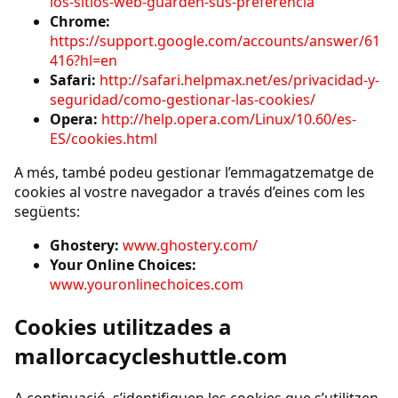
los-sitios-web-guarden-sus-preferencia
Chrome:
https://support.google.com/accounts/answer/61
416?hl=en
Safari:
http://safari.helpmax.net/es/privacidad-y-
seguridad/como-gestionar-las-cookies/
Opera:
http://help.opera.com/Linux/10.60/es-
ES/cookies.html
A més, també podeu gestionar l’emmagatzematge de
cookies al vostre navegador a través d’eines com les
següents:
Ghostery:
www.ghostery.com/
Your Online Choices:
www.youronlinechoices.com
Cookies utilitzades a
mallorcacycleshuttle.com
A continuació, s’identifiquen les cookies que s’utilitzen