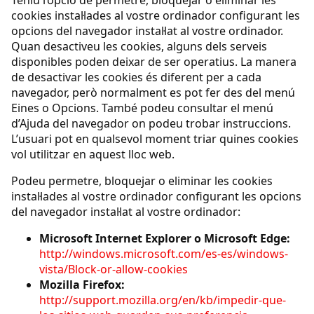
Teniu l’opció de permetre, bloquejar o eliminar les
cookies instal·lades al vostre ordinador configurant les
opcions del navegador instal·lat al vostre ordinador.
Quan desactiveu les cookies, alguns dels serveis
disponibles poden deixar de ser operatius. La manera
de desactivar les cookies és diferent per a cada
navegador, però normalment es pot fer des del menú
Eines o Opcions. També podeu consultar el menú
d’Ajuda del navegador on podeu trobar instruccions.
L’usuari pot en qualsevol moment triar quines cookies
vol utilitzar en aquest lloc web.
Podeu permetre, bloquejar o eliminar les cookies
instal·lades al vostre ordinador configurant les opcions
del navegador instal·lat al vostre ordinador:
Microsoft Internet Explorer o Microsoft Edge:
http://windows.microsoft.com/es-es/windows-
vista/Block-or-allow-cookies
Mozilla Firefox:
http://support.mozilla.org/en/kb/impedir-que-