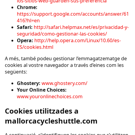
los-sitios-web-guarden-sus-preferencia
Chrome:
https://support.google.com/accounts/answer/61
416?hl=en
Safari:
http://safari.helpmax.net/es/privacidad-y-
seguridad/como-gestionar-las-cookies/
Opera:
http://help.opera.com/Linux/10.60/es-
ES/cookies.html
A més, també podeu gestionar l’emmagatzematge de
cookies al vostre navegador a través d’eines com les
següents:
Ghostery:
www.ghostery.com/
Your Online Choices:
www.youronlinechoices.com
Cookies utilitzades a
mallorcacycleshuttle.com
A continuació, s’identifiquen les cookies que s’utilitzen