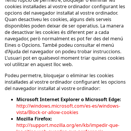
Teniu l’opció de permetre, bloquejar o eliminar les
cookies instal·lades al vostre ordinador configurant les
opcions del navegador instal·lat al vostre ordinador.
Quan desactiveu les cookies, alguns dels serveis
disponibles poden deixar de ser operatius. La manera
de desactivar les cookies és diferent per a cada
navegador, però normalment es pot fer des del menú
Eines o Opcions. També podeu consultar el menú
d’Ajuda del navegador on podeu trobar instruccions.
L’usuari pot en qualsevol moment triar quines cookies
vol utilitzar en aquest lloc web.
Podeu permetre, bloquejar o eliminar les cookies
instal·lades al vostre ordinador configurant les opcions
del navegador instal·lat al vostre ordinador:
Microsoft Internet Explorer o Microsoft Edge:
http://windows.microsoft.com/es-es/windows-
vista/Block-or-allow-cookies
Mozilla Firefox:
http://support.mozilla.org/en/kb/impedir-que-