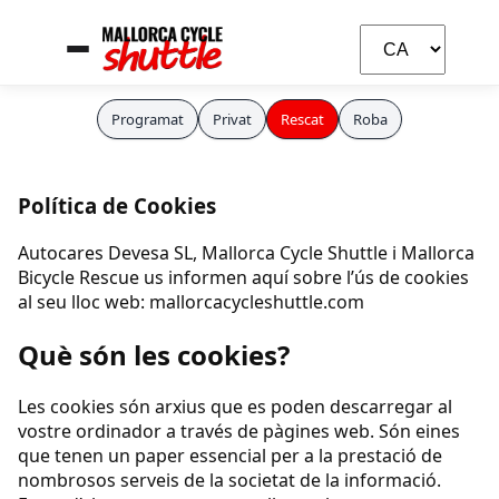
Programat
Privat
Rescat
Roba
Política de Cookies
Autocares Devesa SL, Mallorca Cycle Shuttle i Mallorca
Bicycle Rescue us informen aquí sobre l’ús de cookies
al seu lloc web: mallorcacycleshuttle.com
Carla
Què són les cookies?
Assistent IA
Les cookies són arxius que es poden descarregar al
vostre ordinador a través de pàgines web. Són eines
que tenen un paper essencial per a la prestació de
nombrosos serveis de la societat de la informació.